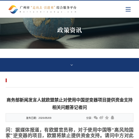
政策资讯
商务部新闻发言人就欧盟禁止对使用中国逆变器项目提供资金支持
相关问题答记者问
发布日期：
2026/05/09
分享：
问：据媒体报道，有欧盟官员称，对于使用中国等“高风险国
家”逆变器的项目，欧盟将禁止提供资金支持。请问中方对此