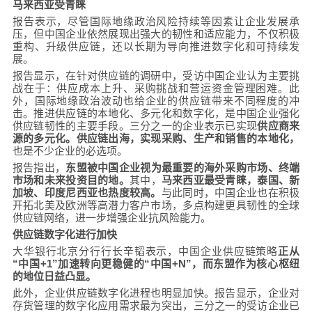
马来西亚受青睐
报告表示，尽管国际地缘政治风险持续等因素让企业发展承
压，但中国企业依然展现出强大的韧性和适应能力，不仅积极
重构、升级供应链，还以长期为导向推进数字化和可持续发
展。
报告显示，在针对供应链的调研中，受访中国企业认为主要挑
战在于：供应成本上升、采购挑战和营运资金管理困难。此
外，国际地缘政治波动也给企业的供应链带来不同程度的冲
击。推进供应链的本地化、多元化和数字化，是中国企业强化
供应链韧性的主要手段。三分之一的企业表示已实现
供应商来
源的多元化。供应链出海，实现采购、生产和销售的本地化，
也是不少企业的必选项。
报告指出，
东盟被中国企业视为最重要的海外采购市场、终端
市场和未来投资目的地。
其中，
马来西亚最受青睐，泰国、新
加坡、印度尼西亚也热度较高。
与此同时，中国企业也在积极
开拓北美及欧洲等高潜力客户市场，多点构建更具韧性的全球
供应链网络，进一步增强企业抗风险能力。
供应链数字化进行加快
大华银行北京分行行长辛韬表示，中国企业供应链策略
正从
“中国+1”加速转向更稳健的“中国+N”，而东盟作为核心枢纽
的地位日益凸显。
此外，企业供应链数字化进程也明显加快。报告显示，企业对
存货管理的数字化应用需求最为突出，三分之一的受访企业已