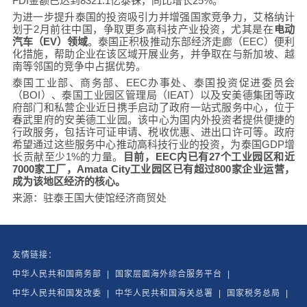
FDI金额已达到8321.1亿泰铢，同比增长25%。
为进一步提升泰国的投资吸引力并增强国家竞争力，艾格纳计
划于2月前往中国，争取更多高科技产业投资，尤其是在
电动
汽车（EV）领域
。泰国正积极推动东部经济走廊（EEC）便利
化措施，帮助企业在该区域开展业务，并争取在与新加坡、越
南等邻国的竞争中占据优势。
泰国工业部、商务部、EEC办事处、泰国投资促进委员会
（BOI）、泰国工业园区管理局（IEAT）以及安美德集团等政
府部门和私营企业近日携手启动了政府一站式服务中心，位于
春武里府的安美德工业园。该中心为国内外投资者提供便捷的
行政服务，包括许可证申请、税收优惠、进出口许可等。政府
希望通过这些服务中心推动高科技行业的投资，为泰国GDP增
长贡献至少1%的力量。
目前，EEC内已有27个工业园区和近
7000家工厂，Amata City工业园区已有超过800家企业运营，
成为该地区经济的核心。
来源：驻泰王国大使馆经济商贸处
友情链接：
中华人民共和国商务部
|
国家层面海外综合服务平台
|
中华人民共和国发改委
|
中华人民共和国海关总署
|
国家税务总局
|