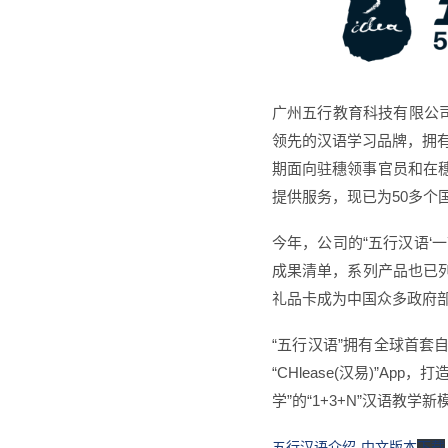
广州五行教育科技有限公司
领先的汉语学习品牌，拥有
期面向驻穗领事官员和在
提供服务，现已为50多个
今年，公司的“五行汉语‘
成果清单，系列产品也已
礼品卡成为中国众多政府
“五行汉语”拥有全球首套
“CHlease(汉易)”A
学”的“1+3+N”汉语教
五行汉语介绍-中文版本
下载