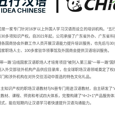
是一家专门针对16岁以上外国人学习汉语而设立的培训机构。“五
30多项知识产权。自2021年起，公司承接了广东省外办、广东省
穗各国商协会外籍工作人员开展汉语能力提升培训服务，也先后与30
国家职场人士、100多家驻华领事馆及外国商会提供汉语培训服务。
一带一路’沿线国家汉语职场人才培育项目”被列入第三届“一带一路”
列入外交部驻外机构产品供应目录库，在全球职场汉语领域奠定了权
部门和涉外机构在对外交往活动中首选的特色文化礼品。
自主知识产权的职场汉语教材与N册专门用途汉语教材，自主研发了“A
pp，打造教材、课程、师资和考试四大体系，完整构建了“4+2+1”产品服
学新模式，能在短期内让汉语学习者快速提升汉语沟通能力。