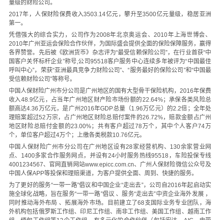
量级的财险公司。
2017年，人保财险保费收入3503.14亿元，攀升至3500亿元量级，稳居亚洲
第一。
凭借强大的综合实力，公司作为2008年北京奥运会、2010年上海世博会、
2010年广州亚运会保险合作伙伴，为国际盛会提供全面的保险保障服务，赢得
各界赞誉。先后被《欧洲货币》杂志评为“最受信赖保险公司”，在行业首获“中
国客户关怀标杆企业”称号,公司95518客户服务中心连续多年被评为“中国最佳
呼叫中心”，荣获“亚洲最具竞争力财险公司”、“服务最好的保险公司”和“中国最
受信赖财险公司”等称号。
中国人保财险广州市分公司是广州地区的国有大型骨干保险机构，2016年保费
收入48.9亿元，占当年广州地区财产险市场份额的22.64%；承保各类风险总
额高达4.36万亿元，是广州2016年GDP总量（1.96万亿元）的2.2倍；全年处
理赔案超过52万宗，占广州地区财险总赔付案件的26.72%，赔款金额占广州
地区财险总赔付金额的23.00%；共有客户超过78万个，其中个人客户74万
个，单位客户超过4万个；上缴各类税款10.76亿元。
中国人保财险广州市分公司在广州地区设有28家经营机构、130余家营业网
点、1400多家合作服务网点，并设有24小时服务热线95518，车险投保专线
4001234567、官网直销网站www.epicc.com.cn、广州人保财险微信公众号及
中国人保APP等投保和理赔渠道，为客户提供全面、周到、快捷的服务。
为了更好的服务“一带一路”倡议和中国企业“走出去”，公司自2016年起启动实
施全球化战略，旨在服务“一带一路”倡议 、服务“走出去”中资企业海外发展 ，
同时推动海外布局 、拓展海外市场。目前建立了68支国际业务专业团队，海
外机构包括俄罗斯工作组、印尼工作组、南非工作组、美国工作组、越南工作