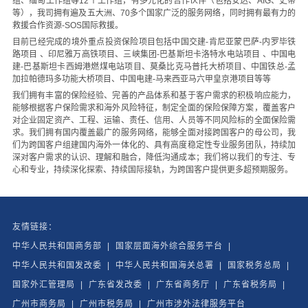
组、缅甸工作组等12个工作组，有多元化的合作伙伴（包括安达、AIG、史带
等），我司拥有遍及五大洲、70多个国家广泛的服务网络，同时拥有最有力的
救援合作资源-SOS国际救援。
目前已经完成的境外重点投资保险项目包括中国交建-肯尼亚蒙巴萨-内罗毕铁
路项目 、印尼雅万高铁项目、三峡集团-巴基斯坦卡洛特水电站项目 、中国电
建-巴基斯坦卡西姆港燃煤电站项目、莫桑比克马普托大桥项目、中国铁总-孟
加拉帕德玛多功能大桥项目、中国电建-马来西亚马六甲皇京港项目等等
我们拥有丰富的保险经验、完善的产品体系和基于客户需求的积极响应能力，
能够根据客户保险需求和海外风险特征，制定全面的保险保障方案，覆盖客户
对企业固定资产、工程、运输、责任、信用、人员等不同风险标的全面保险需
求。我们拥有国内覆盖最广的服务网络，能够全面对接跨国客户的母公司，我
们为跨国客户组建国内海外一体化的、具有高度稳定性专业服务团队，持续加
深对客户需求的认识、理解和融合，降低沟通成本；我们将以我们的专注、专
心和专业，持续深化探索、持续国际接轨，为跨国客户提供更多超预期服务。
友情链接：
中华人民共和国商务部
|
国家层面海外综合服务平台
|
中华人民共和国发改委
|
中华人民共和国海关总署
|
国家税务总局
|
国家外汇管理局
|
广东省发改委
|
广东省商务厅
|
广东省税务局
|
广州市商务局
|
广州市税务局
|
广州市涉外法律服务平台