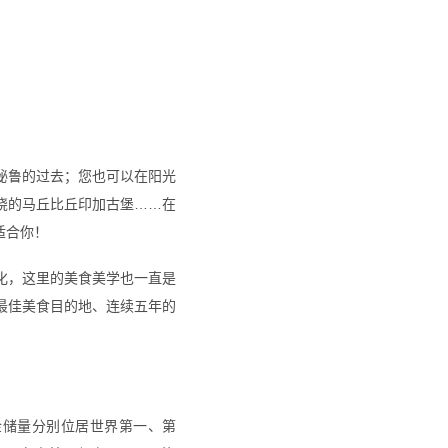
秘鲁的过去；您也可以在阳光
绕的马丘比丘印加古堡……在
适合你！
化，这里的美食美学也一直是
最佳美食目的地、连续五年的
金储量分别位居世界第一、第