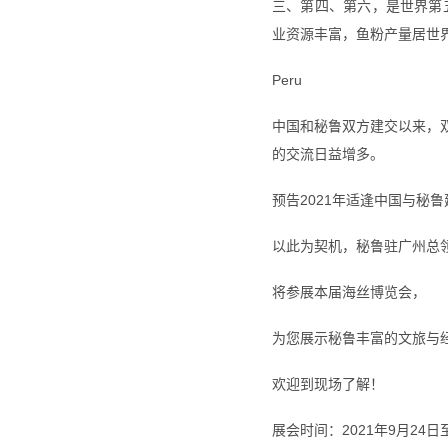
三、第四、第六，是世界第
业资源丰富，鱼粉产量居世
Peru
中国和秘鲁双方建交以来，
的交流日益增多。
预告2021年适逢中国与秘鲁
以此为契机，秘鲁驻广州总
将参展本届海丝博览会，
为您展示秘鲁丰富的文旅与
欢迎到现场了解！
展会时间：2021年9月24日