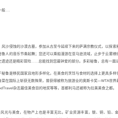
般….
，风沙侵蚀的沙漠古墓，参加从古至今延续下来的萨满宗教仪式，以探索
秘鲁人的音乐节奏起舞；您还可以乘船漫游在亚马逊流域，止步于云雾缭
史遗迹还是精彩冒险……总能找到您最钟爱的部分。多彩秘鲁，总有一面
于秘鲁是移民国家且地形多样化，在美食的烹饪与食材的选择上更具多样
鲁菜在国际上斩获无数殊荣，曾获得被称为旅游业的奥斯卡奖—WTA世界
odTravel杂志最佳美食目的地奖等等，首都利马还被称为拉美美食之都。
风光与美食，在物产上也是丰富无比。矿业资源丰富，银、铜、铅、