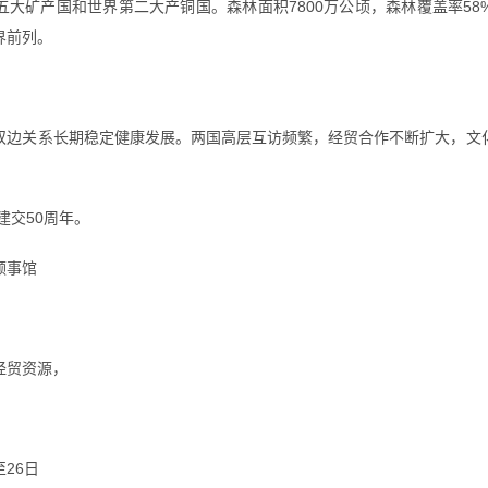
五大矿产国和世界第二大产铜国。森林面积7800万公顷，森林覆盖率58
界前列。
双边关系长期稳定健康发展。两国高层互访频繁，经贸合作不断扩大，文
建交50周年。
领事馆
经贸资源，
至26日