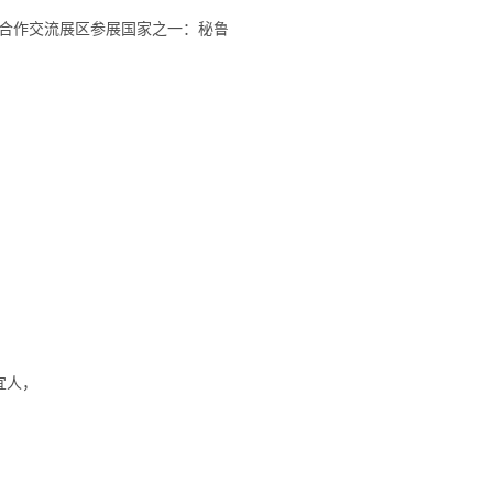
国际合作交流展区参展国家之一：秘鲁
，
宜人，