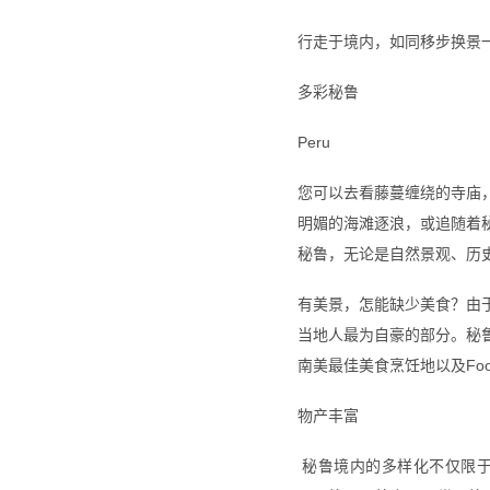
行走于境内，如同移步换景一
多彩秘鲁
Peru
您可以去看藤蔓缠绕的寺庙
明媚的海滩逐浪，或追随着
秘鲁，无论是自然景观、历
有美景，怎能缺少美食？由
当地人最为自豪的部分。秘
南美最佳美食烹饪地以及Fo
物产丰富
秘鲁境内的多样化不仅限于