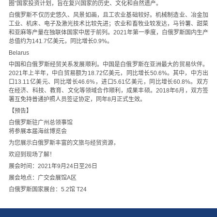
圈”国家投资计划，旨在复兴国家的历史、文化和自然遗产。
白俄罗斯不仅历史悠久、风景如画，且工农业基础较好。机械制造业、冶金加
工业、机床、电子及激光技术比较先进；农业和畜牧业较发达，马铃薯、甜菜
和亚麻等产量在独联体国家中居于前列。2021年第一季度，白俄罗斯国内生产
总值约为141.7亿美元，同比增长0.9%。
Belarus
中国和白俄罗斯经贸关系发展顺利。中国是白俄罗斯在亚洲最大的贸易伙伴。
2021年上半年，中白贸易额为18.72亿美元，同比增长50.6%。其中，中方出
口13.11亿美元、同比增长46.6%，进口5.61亿美元，同比增长60.8%。双方
在经济、科技、教育、文化等领域合作顺利，成果丰硕。2018年6月，双方签
署互免持普通护照人员签证协定，同年8月正式生效。
【预告】
白俄罗斯驻广州总领事馆
将参展本届海丝博览会
为您展示白俄罗斯丰富的文旅与经贸资源，
欢迎到现场了解！
展会时间：2021年9月24日至26日
展会地点：广交会展馆A区
白俄罗斯国家展台：5.2馆 T24