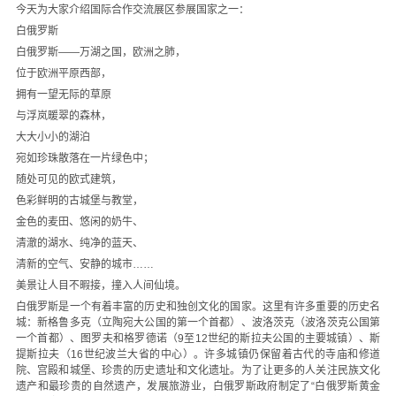
今天为大家介绍国际合作交流展区参展国家之一：
白俄罗斯
白俄罗斯——万湖之国，欧洲之肺，
位于欧洲平原西部，
拥有一望无际的草原
与浮岚暖翠的森林，
大大小小的湖泊
宛如珍珠散落在一片绿色中；
随处可见的欧式建筑，
色彩鲜明的古城堡与教堂，
金色的麦田、悠闲的奶牛、
清澈的湖水、纯净的蓝天、
清新的空气、安静的城市……
美景让人目不暇接，撞入人间仙境。
白俄罗斯是一个有着丰富的历史和独创文化的国家。这里有许多重要的历史名
城：新格鲁多克（立陶宛大公国的第一个首都）、波洛茨克（波洛茨克公国第
一个首都）、图罗夫和格罗德诺（9至12世纪的斯拉夫公国的主要城镇）、斯
提斯拉夫（16世纪波兰大省的中心）。许多城镇仍保留着古代的寺庙和修道
院、宫殿和城堡、珍贵的历史遗址和文化遗址。为了让更多的人关注民族文化
遗产和最珍贵的自然遗产，发展旅游业，白俄罗斯政府制定了“白俄罗斯黄金