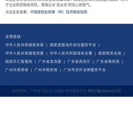
于企业防控税收风险，增强企业“走出去”的信心和底气。
点击此处查看：
中国居民赴刚果（布）投资税收指南
友情链接：
中华人民共和国商务部
|
国家层面海外综合服务平台
|
中华人民共和国发改委
|
中华人民共和国海关总署
|
国家税务总局
|
国家外汇管理局
|
广东省发改委
|
广东省商务厅
|
广东省税务局
|
广州市商务局
|
广州市税务局
|
广州市涉外法律服务平台
版权所有：广州市“走出去 引进来”综合服务平台
粤ICP备18064155号